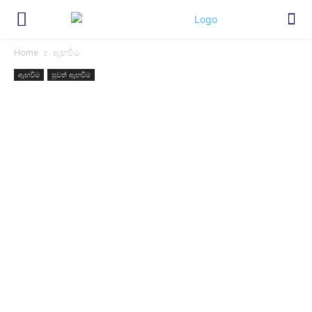
Home
ඇඟවීම
ඇඟවීම
පුවත් ඇඟවීම