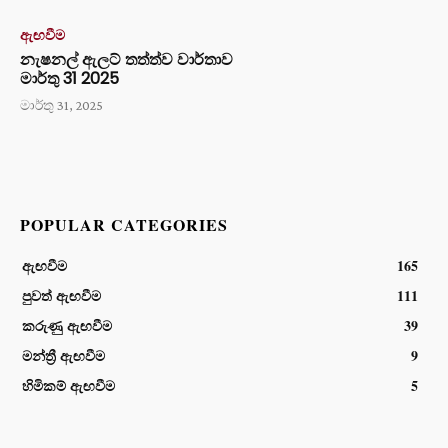
ඇඟවීම
නැෂනල් ඇලට් තත්ත්ව වාර්තාව
මාර්තු 31 2025
මාර්තු 31, 2025
POPULAR CATEGORIES
ඇඟවීම
165
පුවත් ඇඟවීම
111
කරුණු ඇඟවීම
39
මන්ත්‍රී ඇඟවීම
9
හිමිකම් ඇඟවීම
5