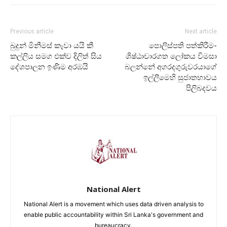
Previous article
Next article
බුදුන් මිනීමස් කෑවා යයි කී
පොලිස්පති පත්කිරීම-
කල්ලිය සමග එක්ව දිලිත් සිය
ශිෂ්ඨාචාරගත ලෝකය විමසා
දේශපාලන ඉණිම අරඹයි
බලන්නේ අගරදගුරුවරයාගේ
ඉල්ලීමෙහි සුජාතභාවය
පිලිබදවය
National Alert
National Alert is a movement which uses data driven analysis to
enable public accountability within Sri Lanka's government and
bureaucracy.