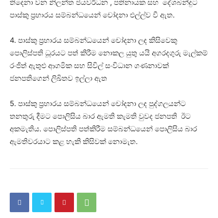
තිදෙනා වන නිලන්ත ජයවර්ධන , පතිනායක සහ දේශබන්දුට
පාස්කු ප්‍රහාරය සම්බන්ධයෙන් චෝදනා එල්ල්ව වී ඇත.
4. පාස්කු ප්‍රහාරය සම්බන්ධයෙන් චෝදනා ලද කිසිවෙකු
පොලිස්පති ධූරයට පත් කිරීම නොකල යුතු යයි අගරදගුරු මැල්කම්
රංජිත් ඇතුළු ආගමික සහ සිවිල් සංවිධාන ගණනාවක්
ජනපතිගෙන් ලිඛිතව ඉල්ලා ඇත
5. පාස්කු ප්‍රහාරය සම්බන්ධයෙන් චෝදනා ලද පුද්ගලයන්ට
තනතුරු දීමට පොලිසිය බාර ඇමති කැමති වුවද ජනපති ඊට
අකමැතිය. පොලිස්පති පත්කිරීම සම්බන්ධයෙන් පොලිසිය බාර
ඇමතිවරයාට කළ හැකි කිසිවක් නොමැත.