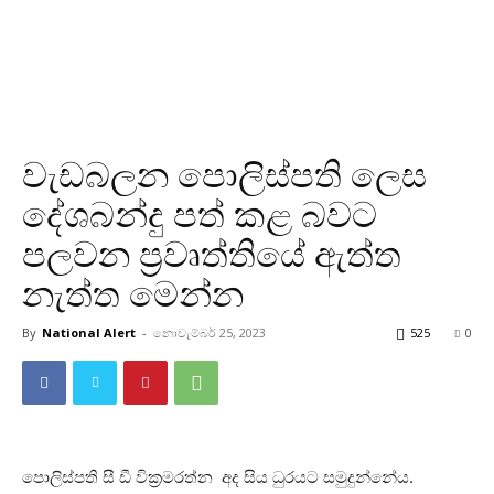
වැඩබලන පොලිස්පති ලෙස
දේශබන්දු පත් කළ බවට
පලවන ප්‍රවෘත්තියේ ඇත්ත
නැත්ත මෙන්න
By
National Alert
-
නොවැම්බර් 25, 2023
525
0
පොලිස්පති සී ඩී වික්‍රමරත්න අද සිය ධුරයට සමුදුන්නේය.