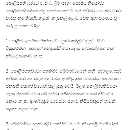
පොලිස්පති ධුරයේ වැඩ බැලීම සඳහා ජ්‍යෙෂ්ඨ නියෝජ්‍ය
පොලිස්පති දේශබන්දු තෙන්නකෝන් පත් කිරීමට යන බව මාධ්‍ය
වාර්ත කර තිබුනි. නමුත් නැෂනල් ඇලට් වෙත අනාවරණය වූ
කරුනු පහත පරිදිය
1.පොලිස්දෙපාර්තමේන්තුවේ ප්‍රොටකෝල්ස් අනුව සී.ඩී
වික්‍රමරත්න තමාගේ අනුප්‍රාප්තිකයා ලෙස දේශබන්දුගේ නම
නිර්දේශකොට නැත
2. පොලිස්පතිවරයා පත්කිරීම සම්බන්ධයෙන් තනි පුද්ගලයෙකුට
අභිමතයක් නොමැති අතර එය ආණ්ඩු ක්‍රම ව්‍යවස්ථා සභාව සහ
ජනපති එකගත්වයෙන් කල යුතු වෙයි. මීලග පොලිස්පතිවරයා
ලෙස ජනපතිවරයා මේ දක්වා කිසිවෙකුගේ නමක් නිර්දේශ
කොට නැත. ආණ්ඩුක්‍රම ව්‍යවස්ථා සභාව කිසිවෙකුගේ නමක්
සලකා බලාද නැත.
3.ජේෂ්ඨත්වය අනුව ඉදිරියෙන් සිටින ජේ. නි.පොලිස්පතිවරුන්