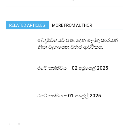
RELATED ARTICLES
MORE FROM AUTHOR
බෙදුම්වාදයට පණ දෙන ලෝගු කාරයන්
නිසා වැනසෙන ඛනිජ ආර්ථිකය.
රටේ තත්ත්වය – 02 අප්‍රියෙල් 2025
රටේ තත්වය – 01 අප්‍රේල් 2025