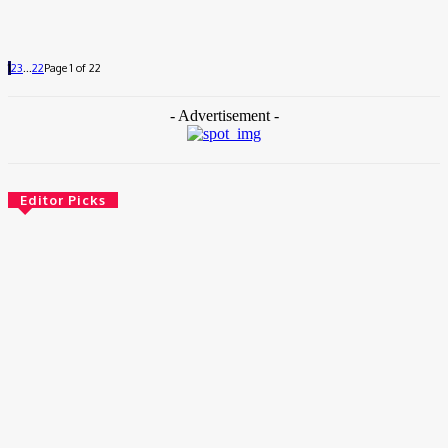
1
2
3
...
22
Page 1 of 22
- Advertisement -
Editor Picks
ඇඟවීම
බෙදුම්වාදයට පණ දෙන ලෝගු කාරයන් නිසා වැනසෙන ඛනිජ
ආර්ථිකය.
දෙසැම්බර් 20, 2025
ඇඟවීම
රටේ තත්ත්වය – 02 අප්‍රියෙල් 2025
අප්‍රේල් 2, 2025