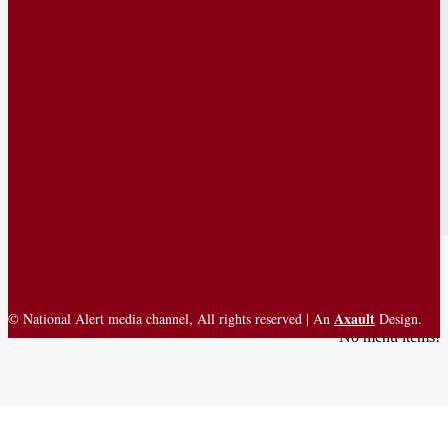
Axault
© National Alert media channel, All rights reserved | An
Design.
No menu items!
English
தமிழ்