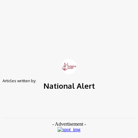
Home
Authors
Posts by National Alert
Articles written by:
National Alert
365 Articles Written
0 Comments
National Alert is a movement which uses data driven analysis to enable
public accountability within Sri Lanka's government and bureaucracy.
- Advertisement -