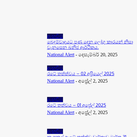
නැෂනල් ඇලට් තත්ත්ව වාර්තාව මාර්තු 31 2025
මාර්තු 31, 2025
ඇඟවීම
බෙදුම්වාදයට පණ දෙන ලෝගු කාරයන් නිසා
වැනසෙන ඛනිජ ආර්ථිකය.
National Alert
-
දෙසැම්බර් 20, 2025
ඇඟවීම
රටේ තත්ත්වය – 02 අප්‍රියෙල් 2025
National Alert
-
අප්‍රේල් 2, 2025
ඇඟවීම
රටේ තත්වය – 01 අප්‍රේල් 2025
National Alert
-
අප්‍රේල් 2, 2025
ඇඟවීම
නැෂනල් ඇලට් තත්ත්ව වාර්තාව මාර්තු 31