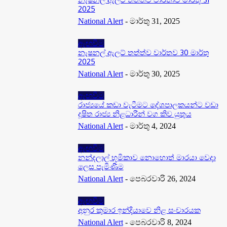
2025
National Alert
-
මාර්තු 31, 2025
ඇඟවීම
නැෂනල් ඇලට් තත්ත්ව වාර්තව 30 මාර්තු
2025
National Alert
-
මාර්තු 30, 2025
ඇඟවීම
රාජ්‍යයේ කඩා වැටීමට දේශපාලකයන්ට වඩා
දූෂිත රාජ්‍ය නිළධාරීන් වග කිව යුතුය
National Alert
-
මාර්තු 4, 2024
ඇඟවීම
නන්දලාල් භූමිකාව නොහොත් මාරයා වෙදා
ලෙස පැමිණීම
National Alert
-
පෙබරවාරි 26, 2024
ඇඟවීම
අනුර කුමාර ඉන්දියාවෙ නිළ සංචාරයක
National Alert
-
පෙබරවාරි 8, 2024