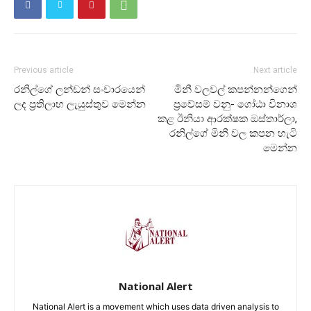
Previous article
Next article
රනිල්ගේ ලන්ඩන් සංචාරයෙන්
මිනී වලවල් කපන්නන්ගෙන්
ලද ප්‍රතිලාභ ලැයුස්තුව මෙන්න
ප්‍රවේසම් වනු- ගෝඨා විනාශ
කළ ඊනියා ආරක්ෂක ඔස්තාර්ලා,
රනිල්ගේ මිනී වල කපන හැටි
මෙන්න
National Alert
National Alert is a movement which uses data driven analysis to