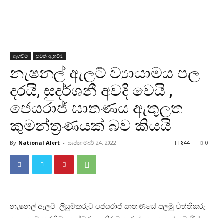
ඇඟවීම
පුවත් ඇඟවීම
නැෂනල් ඇලට් ව්‍යායාමය පල
දරයි, සුදර්ශනී අවදි වෙයි ,
ජෙයරාජ් ඝාතණය ඇතුලත
කුමන්ත්‍රණයක් බව කියයි
By
National Alert
-
සැප්තැම්බර් 24, 2022
844
0
නැෂනල් ඇලට් ලියුම්කරුට ජෙයරාජ් ඝාතණයේ පලමු විත්තිකරු