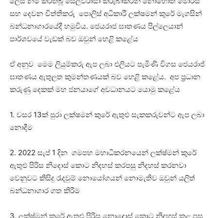
ලෙස නම් කරතිබූ සෙල්වරාසා කිරුබාකරන් නොහොත් මොරිස්
සහ දෙවන විත්තිකරු පොලිස් අධිකාරී ලක්ෂමන් කුරේ මැගසින්
බන්ධනාගාරයේදී හමුවිය. ජෙයරාජ ඝාතණය පිල්ලෙයාන්
පාර්ශවයේ වැඩක් බව ඔවුන් හෙළි කළේය
ඒ අනුව මෙම ලියුම්කරු ඇප ලබා එලියට පැමිණි විගස ජෙයරාජ්
ඝාතණය ඇතුලත කුමන්තණයක් බව හෙළි කළේය. අප ප්‍රධාන
කරුණු දෙකක් මහ ජනයාගේ අවධානයට යොමු කළේය
1. වසර 13ක් පුරා ලක්ෂමන් කුරේ ඇතුළු සැකකරුවන්ට ඇප ලබා
නොදීම
2. 2022 සැප් 1 දින ගමපහ මහාධිකරනයෙන් ලක්ෂ්මන් කුරේ
ඇතුළු පිරිස නිදොස් කොට නිදහස් කරපසු නිදහස් කරනවා
වෙනුවට කිසිදු ‍රැදවුම් නොයෝගයන් නොමැතිව ඔවුන් යලිත්
බන්ධනාගාර ගත කිරීම
3. ලක්ෂ්මන් කුරේ ඇතුළු පිරිස නොදොස් කොට නිදහස් කළ පසු