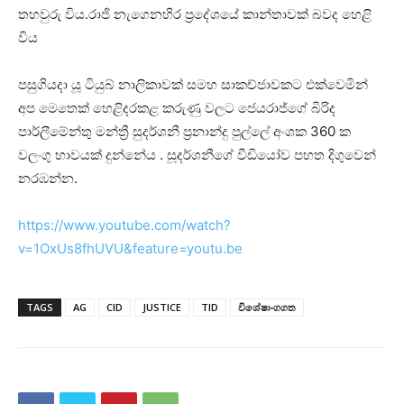
තහවුරු විය.රාජි නැගෙනහිර ප්‍රදේශයේ කාන්තාවක් බවද හෙළි
විය
පසුගියදා යූ ටියුබ් නාලිකාවක් සමහ සාකච්ජාවකට එක්වෙමින්
අප මෙතෙක් හෙළිදරකළ කරුණු වලට ජෙයරාජ්ගේ බිරිද
පාර්ලීමේන්තු මන්ත්‍රී සුදර්ශනී ප්‍රනාන්දු පුල්ලේ අංශක 360 ක
වලංගු භාවයක් දුන්නේය . සූදර්ශනීගේ වීඩියෝව පහත දිගුවෙන්
නරඹන්න.
https://www.youtube.com/watch?
v=1OxUs8fhUVU&feature=youtu.be
TAGS
AG
CID
JUSTICE
TID
විශේෂාංගගත