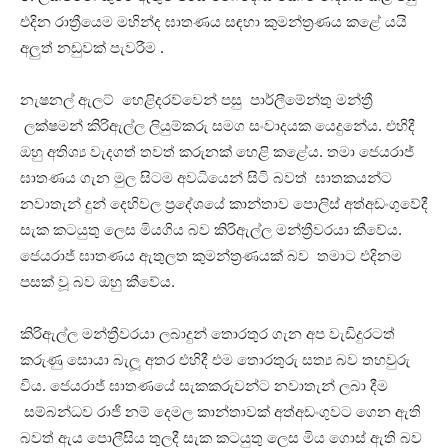
එදින රාත්‍රීයෙම මහින්ද ඝාතණය සඳහා කුමන්ත්‍රණය කළේ යයි
අලුත් නඩුවක් පැවරීම .
නැෂනල් ඇලට් හෙළිදරව්වෙන් පසු පාර්ලීමේන්තු මන්ත්‍රී
ලක්ෂමන් කිරිඇල්ල ලියුම්කරු සමග සංවාදයක යෙදුනේය. එහිදී
ඔහු අතිශ්‍ය වැදගත් තවත් කරුනක් හෙළි කළේය. තමා ජෙයරාජ්
ඝාතණය ගැන මුල සිටම අවධියෙන් සිටි බවත් ඝාතකයන්ට
නවාතැන් දුන් දෙහිවල ප්‍රදේශයේ කාන්තාව පොලිස් අත්අඩංගුවේදී
සැක කටයුතු ලෙස මියගිය බව කිරිඇල්ල මන්ත්‍රීවරයා කීවේය.
ජෙයරාජ් ඝාතණය ඇතුලත කුමන්ත්‍රණයක් බව තමාට එදිනම
පසක් වූ බව ඔහු කීවේය.
කිරිඇල්ල මන්ත්‍රීවරයා ලබාදුන් තොරතුර ගැන අප වැඩිදුරටත්
කරුණු සොයා බැලූ අතර එහිදී එම තොරතුරු සත්‍ය බව තහවුරු
විය. ජෙයරාජ් ඝාතණයේ සැකකරුවන්ට නවාතැන් ලබා දීම
සම්බන්ධව රාජී නම් දෙමල කාන්තාවක් අත්අඩංගුවට ගෙන ඇති
බවත් ඇය පොලීසිය තුලදී සැක කටයුතු ලෙස මිය ගොස් ඇති බව