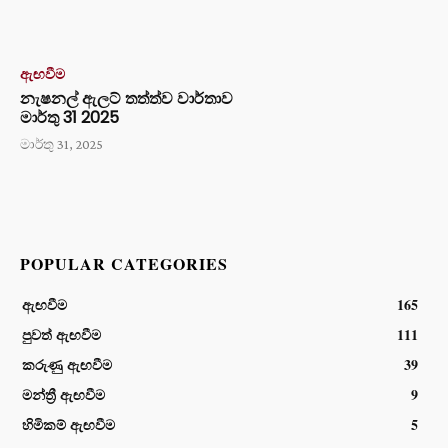
ඇඟවීම
නැෂනල් ඇලට් තත්ත්ව වාර්තාව
මාර්තු 31 2025
මාර්තු 31, 2025
POPULAR CATEGORIES
ඇඟවීම
165
පුවත් ඇඟවීම
111
කරුණු ඇඟවීම
39
මන්ත්‍රී ඇඟවීම
9
හිමිකම් ඇඟවීම
5