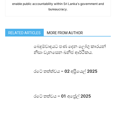
enable public accountability within Sri Lanka's government and
bureaucracy.
RELATED ARTICLES
MORE FROM AUTHOR
බෙදුම්වාදයට පණ දෙන ලෝගු කාරයන්
නිසා වැනසෙන ඛනිජ ආර්ථිකය.
රටේ තත්ත්වය – 02 අප්‍රියෙල් 2025
රටේ තත්වය – 01 අප්‍රේල් 2025