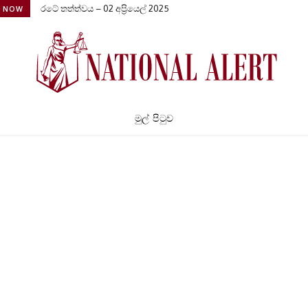
රටේ තත්ත්වය – 02 අප්‍රියෙල් 2025
G NOW
මුල් පිටුව