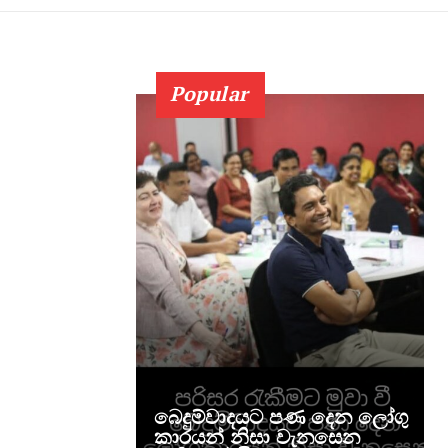
Popular
බෙදුම්වාදයට පණ දෙන ලෝගු
කාරයන් නිසා වැනසෙන