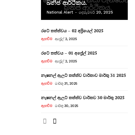
ඛනිජ ආර්ථිකය.
National Alert
-
දෙසැම්බර් 20, 2025
රටේ තත්ත්වය – 02 අප්‍රියෙල් 2025
ඇඟවීම
අප්‍රේල් 2, 2025
රටේ තත්වය – 01 අප්‍රේල් 2025
ඇඟවීම
අප්‍රේල් 2, 2025
නැෂනල් ඇලට් තත්ත්ව වාර්තාව මාර්තු 31 2025
ඇඟවීම
මාර්තු 31, 2025
නැෂනල් ඇලට් තත්ත්ව වාර්තව 30 මාර්තු 2025
ඇඟවීම
මාර්තු 30, 2025