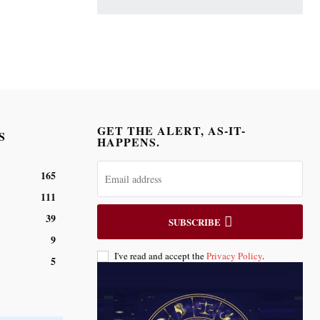
GET THE ALERT, AS-IT-
S
HAPPENS.
165
111
39
SUBSCRIBE
9
I've read and accept the
Privacy Policy
.
5