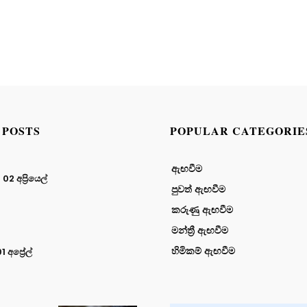
 POSTS
POPULAR CATEGORIE
ඇඟවීම
2 අප්‍රියෙල්
පුවත් ඇඟවීම
කරුණු ඇඟවීම
මන්ත්‍රී ඇඟවීම
හිමිකම් ඇඟවීම
 අප්‍රේල්