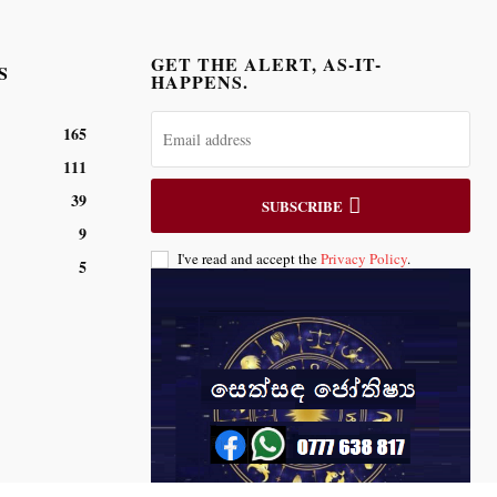
GET THE ALERT, AS-IT-
S
HAPPENS.
165
111
39
SUBSCRIBE
9
I've read and accept the
Privacy Policy
.
5