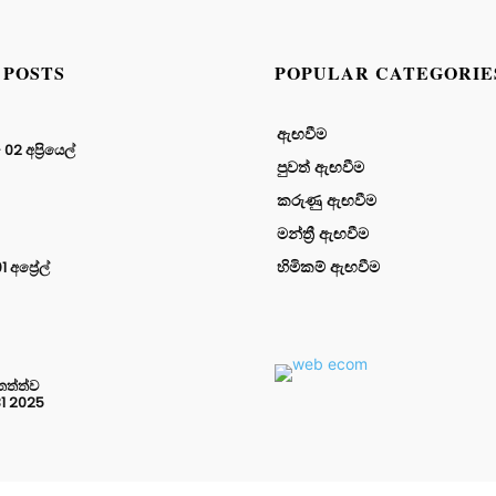
 POSTS
POPULAR CATEGORIE
ඇඟවීම
2 අප්‍රියෙල්
පුවත් ඇඟවීම
කරුණු ඇඟවීම
මන්ත්‍රී ඇඟවීම
හිමිකම් ඇඟවීම
අප්‍රේල්
තත්ත්ව
31 2025