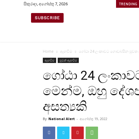
සිකුරාදා, අගෝස්තු 7, 2026
TRENDING
SUBSCRIBE
Home
ඇඟවීම
ගෝඨා 24 ලංකාවට ගොඩබසින පුවත ම
ඇඟවීම
පුවත් ඇඟවීම
ගෝඨා 24 ලංකාව
මෙන්ම, ඔහු දේ
අසත්‍යකි
By
National Alert
-
අගෝස්තු 19, 2022