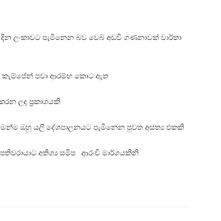
 දින ලංකාවට පැමිනෙන බව වෙබ් අඩවි ගණනාවක් වාර්තා
 කැම්පේන් පවා ආරම්භ කොට ඇත
 කරන ලද ප්‍රකාශයකි
ෙන්ම ඔහු යලි දේශපාලනයට පැමිනෙන පුවත අසත්‍ය එකකි
පතිවරායාට අතිශ්‍ය සමිප ආරංචි මාර්ගයකිනි