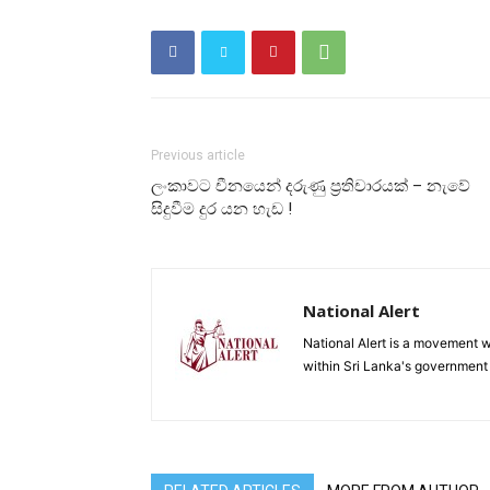
Previous article
ලංකාවට චීනයෙන් දරුණු ප්‍රතිචාරයක් – නැවේ
සිදුවීම දුර යන හැඩ !
National Alert
National Alert is a movement w
within Sri Lanka's government