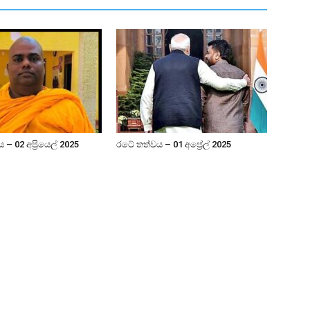
– 02 අප්‍රියෙල් 2025
රටේ තත්වය – 01 අප්‍රේල් 2025