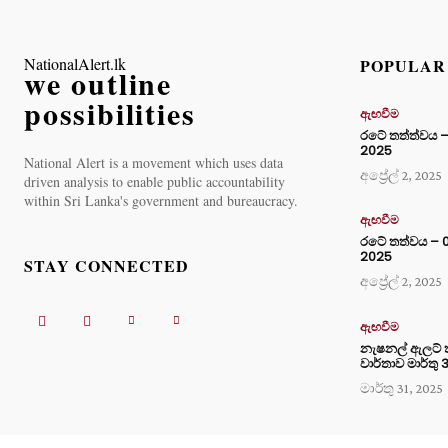
NationalAlert.lk
POPULAR
we outline
possibilities
ඇඟවීම
රටේ තත්ත්වය – 0
2025
National Alert is a movement which uses data
අප්‍රේල් 2, 2025
driven analysis to enable public accountability
within Sri Lanka's government and bureaucracy.
ඇඟවීම
රටේ තත්වය – 01 
2025
STAY CONNECTED
අප්‍රේල් 2, 2025
ඇඟවීම
නැෂනල් ඇලට් 
වාර්තාව මාර්තු 
මාර්තු 31, 2025