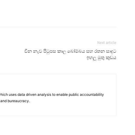
Next article
චීන නැව පි‍ටුපස කාල බෝම්බය සහ රතන සාදුට
ඉහලූ මුතු කුඩය
hich uses data driven analysis to enable public accountability
 and bureaucracy.