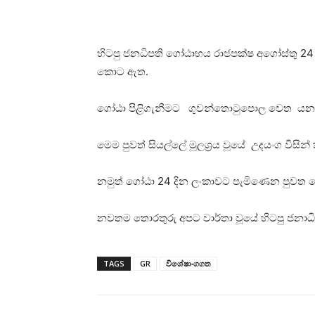
හිටපු ජනධිපති ගෝඨාභය රාජපක්ෂ අගෝස්තු 24
කොට ඇත.
ගෝඨා පිළිගැනීමට ගුවන්තො‍ටුපොල වෙත යන
මෙම පුවත් සියල්ලේ මූලශ්‍රය වූයේ උදයංග විසින්
නමුත් ගෝඨා 24 දින ලංකාවට පැමිණෙන පුවත ම
නවතම තොරතු‍රු අපට වාර්තා වූයේ හිටපු ජනාධි
TAGS
GR
විශේෂාංගගත