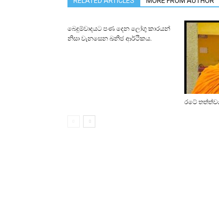
RELATED ARTICLES
MORE FROM AUTHOR
බෙදුම්වාදයට පණ දෙන ලෝගු කාරයන්
නිසා වැනසෙන ඛනිජ ආර්ථිකය.
රටේ තත්ත්වය 