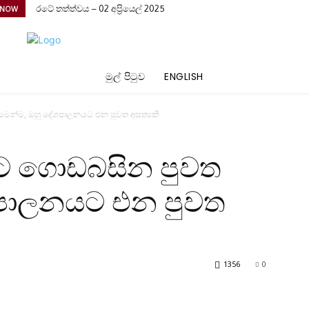
රටේ තත්ත්වය – 02 අප්‍රියෙල් 2025
 NOW
මුල් පිටුව
ENGLISH
ෙන්ම, ඔහු දේශපාලනයට එන පුවත අසත්‍යකි
ට ගොඩබසින පුවත
ශපාලනයට එන පුවත
1356
0