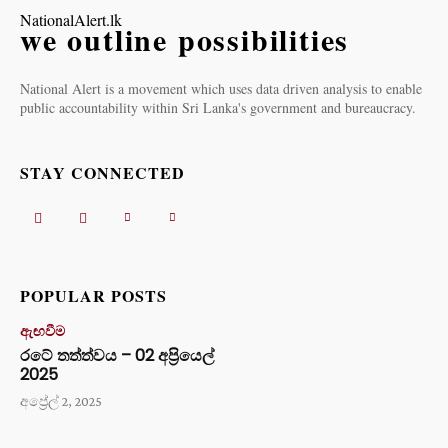
NationalAlert.lk
we outline possibilities
National Alert is a movement which uses data driven analysis to enable
public accountability within Sri Lanka's government and bureaucracy.
STAY CONNECTED
POPULAR POSTS
ඇඟවීම
රටේ තත්ත්වය – 02 අප්‍රියෙල්
2025
අප්‍රේල් 2, 2025