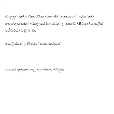
.
ඒ අනුව රනිල් වික්‍රමසිංහ ජනපතිවූ ආකාරයට, දේශබන්දු
තෙන්නකෝන් අරගලයේ පිහිටෙන් ලංකාවේ 36 වැනි පොලිස්
පතිවරයා වනු ඇත.
පොලිස්පති ඉණිමගේ තරඟකරුවන්
රහසේ අත්සන් කළ ආරක්ෂක ගිවිසුම්