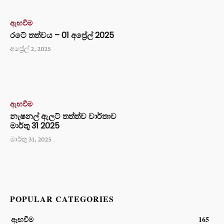
ඇඟවීම
රටේ තත්වය – 01 අප්‍රේල් 2025
අප්‍රේල් 2, 2025
ඇඟවීම
නැෂනල් ඇලට් තත්ත්ව වාර්තාව
මාර්තු 31 2025
මාර්තු 31, 2025
POPULAR CATEGORIES
ඇඟවීම
165