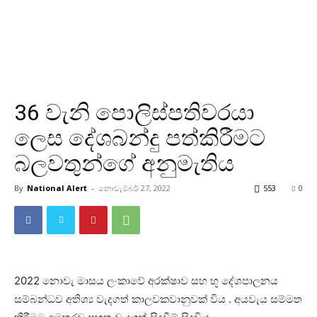
36 වැනි පොලිස්පතිවරයා
ලෙස දේශබන්දු පත්කිරීමට
බලවතුන්ගේ අනුමැතිය
By
National Alert
-
නොවැම්බර් 27, 2022
553
0
2022 නොවැ මාසය ලංකාවේ අරක්ෂාව සහ භූ දේශපාලනය
සම්බන්ධව අතිශ්‍ය වැදගත් කාලවකවානුවක් විය . අයවැය සම්මත