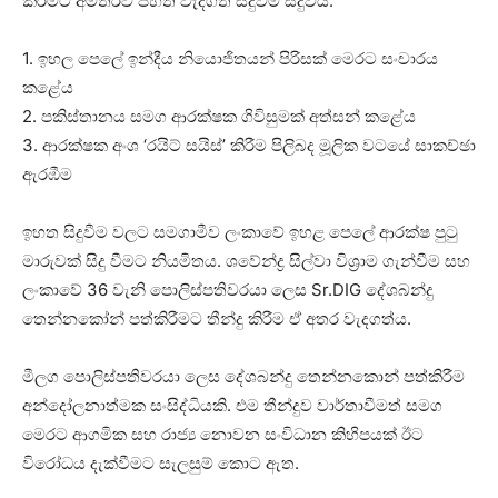
කිරීමට අමතරව පහත වැදගත් සිදුවීම් සිදුවිය.
1. ඉහල පෙලේ ඉන්දීය නියොජිතයන් පිරිසක් මෙරට සංචාරය
කළේය
2. පකිස්තානය සමග ආරක්ෂක ගිවිසුමක් අත්සන් කළේය
3. ආරක්ෂක අංශ ‘රයිට් සයිස්’ කිරීම පිලිබද මූලික වටයේ සාකච්ඡා
ඇරඹීම
ඉහත සිදුවීම වලට සමගාමීව ලංකාවේ ඉහළ පෙලේ ආරක්ෂ පු‍ටු
මාරුවක් සිදු වීමට නියමිතය. ශවේන්ද්‍ර සිල්වා විශ්‍රාම ගැන්වීම සහ
ලංකාවේ 36 වැනි පොලිස්පතිවරයා ලෙස Sr.DIG දේශබන්දු
තෙන්නකෝන් පත්කිරීමට තීන්දු කිරීම ඒ අතර වැදගත්ය.
මීලග පොලිස්පතිවරයා ලෙස දේශබන්දු තෙන්නකොන් පත්කිරීම
අන්දෝලනාත්මක සංසිද්ධියකි. එම තීන්දුව වාර්තාවීමත් සමග
මෙරට ආගමික සහ රාජ්‍ය නොවන සංවිධාන කිහිපයක් ඊට
විරෝධය දැක්වීමට සැලසුම් කොට ඇත.