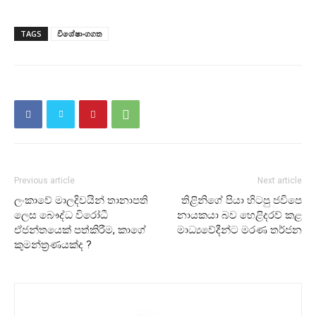
TAGS
විශේෂාංගගත
Previous article
Next article
ලංකාවේ මාලදිවයින් තානාපති
තිළිනිගේ පියා හිටපු ජවිපෙ
ලෙස බෞද්ධ විරෝධී
නායකයා බව හෙළිදරව් කළ
ඒජන්තයෙක් පත්කිරීම, කාගේ
මාධ්‍යවේදීන්ට මරණ තර්ජන
කුමන්ත්‍රණයක්ද ?