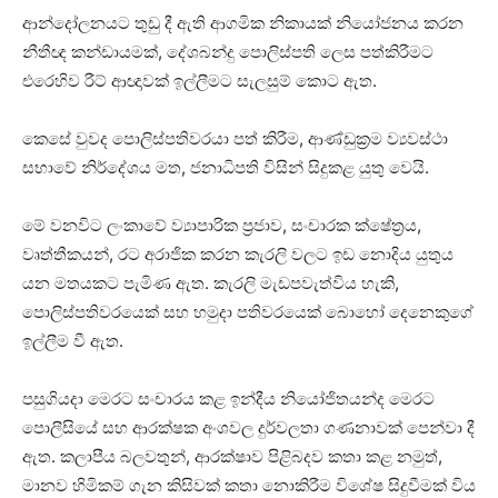
ආන්දෝලනයට තුඩු දී ඇති ආගමික නිකායක් නියෝජනය කරන
නීතීඥ කන්ඩායමක්, දේශබන්දු පොලිස්පති ලෙස පත්කිරීමට
එරෙහිව රීට් ආඥාවක් ඉල්ලීමට සැලසුම් කොට ඇත.
කෙසේ වුවද පොලිස්පතිවරයා පත් කිරීම, ආණ්ඩුක්‍රම ව්‍යවස්ථා
සභාවේ නිර්දේශය මත, ජනාධිපති විසින් සිදුකළ යුතු වෙයි.
මේ වනවිට ලංකාවේ ව්‍යාපාරික ප්‍රජාව, සංචාරක ක්ෂේත්‍රය,
වෘත්තීකයන්, රට අරාජික කරන කැරලි වලට ඉඩ නොදිය යුතුය
යන මතයකට පැමිණ ඇත. කැරලි මැඩපවැත්විය හැකි,
පොලිස්පතිවරයෙක් සහ හමුදා පතිවරයෙක් බොහෝ දෙනෙකුගේ
ඉල්ලීම වී ඇත.
පසුගියදා මෙරට සංචාරය කළ ඉන්දීය නියෝජිතයන්ද මෙරට
පොලීසියේ සහ ආරක්ෂක අංශවල දුර්වලතා ගණනාවක් පෙන්වා දී
ඇත. කලාපීය බලවතුන්, ආරක්ෂාව පිළිබදව කතා කළ නමුත්,
මානව හිමිකම් ගැන කිසිවක් කතා නොකිරීම විශේෂ සිදුවීමක් විය