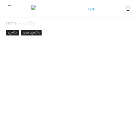
Home
ඇඟවීම
ඇඟවීම
පුවත් ඇඟවීම