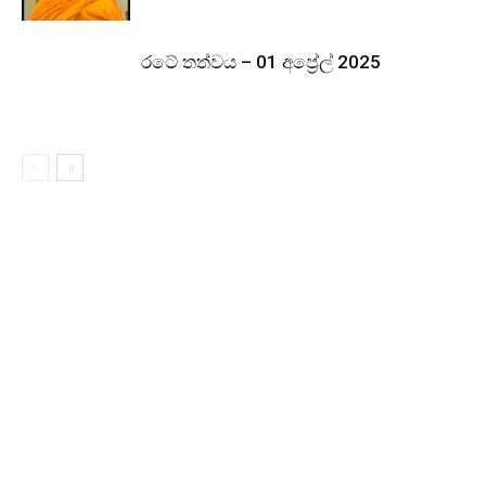
රටේ තත්වය – 01 අප්‍රේල් 2025