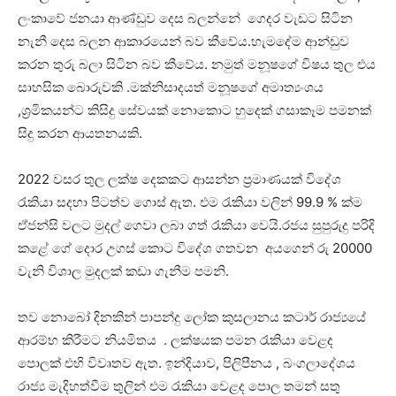
ලංකාවේ ජනයා ආණ්ඩුව දෙස බලන්නේ ගෙදර වැඩට සිටින
නැනී දෙස බලන ආකාරයෙන් බව කීවේය.හැමදේම ආන්ඩුව
කරන තුරු බලා සිටින බව කීවේය. නමුත් මනූෂගේ විෂය තුල එය
සාහසික බොරුවකි .මක්නිසාදයත් මනූෂගේ අමාත්‍යංශය
,ශ්‍රමිකයන්ට කිසිදු සේවයක් නොකොට හුදෙක් ගසාකෑම පමනක්
සිදු කරන ආයතනයකි.
2022 වසර තුල ලක්ෂ දෙකකට ආසන්න ප්‍රමාණයක් විදේශ
‍රැකියා සදහා පිටත්ව ගොස් ඇත. එම ‍රැකියා වලින් 99.9 % ක්ම
ඒජන්සි වලට මුදල් ගෙවා ලබා ගත් ‍රැකියා වෙයි.රජය සුපුරුදු පරිදි
කළේ ගේ දොර උගස් කොට විදේශ ගතවන අයගෙන් රු 20000
වැනි විශාල මුදලක් කඩා ගැනීම පමනි.
තව නොබෝ දිනකින් පාපන්දු ලෝක කුසලානය කටාර් රාජ්‍යයේ
ආරම්භ කිරීමට නියමිතය . ලක්ෂයක පමන ‍රැකියා වෙළද
පොලක් එහි විවෘතව ඇත. ඉන්දියාව, පිලිපීනය , බංගලාදේශය
රාජ්‍ය මැදිහත්වීම තුලින් එම ‍රැකියා වෙළද පොල තමන් සතු