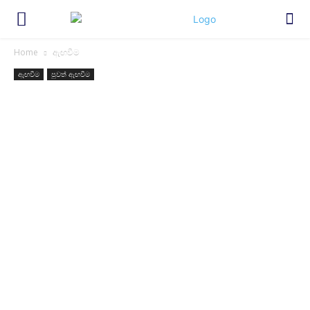
Home
ඇඟවීම
ඇඟවීම
පුවත් ඇඟවීම