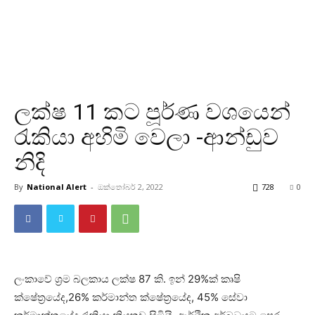
ලක්ෂ 11 කට පූර්ණ වශයෙන්
‍රැකියා අහිමි වෙලා -ආන්ඩුව
නිදි
By
National Alert
-
ඔක්තෝබර් 2, 2022
728
0
ලංකාවේ ශ්‍රම බලකාය ලක්ෂ 87 කි. ඉන් 29%ක් කෘෂි
ක්ෂේත්‍රයේද,26% කර්මාන්ත ක්ෂේත්‍රයේද, 45% සේවා