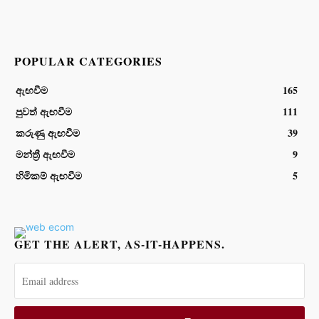
POPULAR CATEGORIES
ඇඟවීම
165
පුවත් ඇඟවීම
111
කරුණු ඇඟවීම
39
මන්ත්‍රී ඇඟවීම
9
හිමිකම් ඇඟවීම
5
GET THE ALERT, AS-IT-HAPPENS.