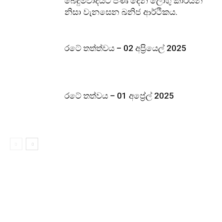
බෙදුම්වාදයට පණ දෙන ලෝගු කාරයන්
නිසා වැනසෙන ඛනිජ ආර්ථිකය.
රටේ තත්ත්වය – 02 අප්‍රියෙල් 2025
රටේ තත්වය – 01 අප්‍රේල් 2025