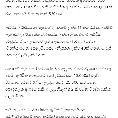
කර්මාන්තයේද රැකියා නියුතුව සිටියි. ආර්ථික අර්බුධයට පෙර
එනම් 2020 වන විට රැකියා විරහිත අයගේ ප්‍රමාණය 451,000 ක්
විය . එය ශ්‍රම බලකායෙන් 5 % විය.
ආර්ථික අර්බුධය හේතුවෙන් ලංකාවේ ලක්ෂ 11 කට ‍රැකියා අහිමිවී
ඇති බව ඉන්දීය දත්ත වාර්තාවක දක්වා ඇත. එනම් ආර්ථික
අර්බුධය නිසා ලංකාවේ ශ්‍රම බලකායෙන් 15% ක් පමන
වි‍රැකියාවෙන් පෙලෙයි. සේවා නියුක්ත ලක්ෂ 40ක් පමණ වැ‍ටුප්
කප්පාදු වලට ලක්වී ඇත.
ලංකාවේ සෑම වසරකම ලක්ෂ 3ක් අලුතෙන් ශ්‍රම බලකායට එකතු
වෙයි. ආර්ථික අර්බුධයට පෙර , වසරකට 10,000ක් වැනි
පිරිසකට රජයේ ‍රැකියා ලැබුන අතර ,25,000 කට පමන
පෞද්ගලික අංශයේ ‍රැකියා ලැබුනි.ලක්ෂ 2 ක් පමන විදේශ ‍රැකියා
වලට ගියහ.
කම්කරු සහ විදේශ ‍රැකියා ඇමති මනූෂ පසුගියදා
පාර්ලීමේන්තුවේ කතා කරමින් මහජනතාවට චෝදනා කළේය,