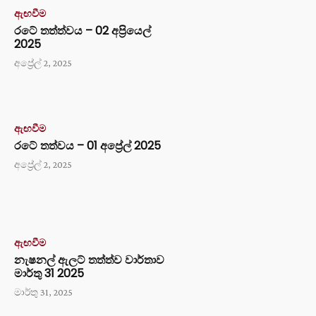
ඇඟවීම
රටේ තත්ත්වය – 02 අප්‍රියෙල්
2025
අප්‍රේල් 2, 2025
ඇඟවීම
රටේ තත්වය – 01 අප්‍රේල් 2025
අප්‍රේල් 2, 2025
ඇඟවීම
නැෂනල් ඇලට් තත්ත්ව වාර්තාව
මාර්තු 31 2025
මාර්තු 31, 2025