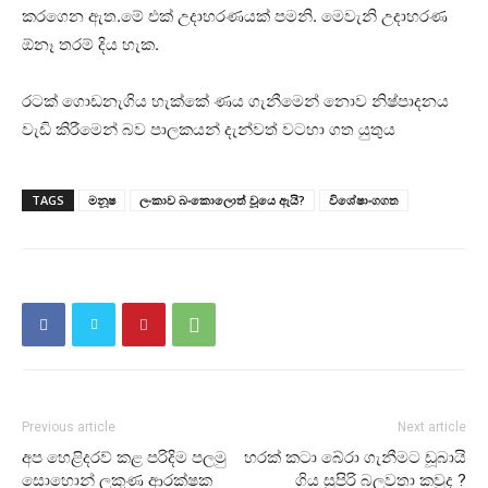
කරගෙන ඇත.මේ එක් උදාහරණයක් පමනි. මෙවැනි උදාහරණ
ඕනෑ තරම් දිය හැක.
රටක් ගොඩනැගිය හැක්කේ ණය ගැනීමෙන් නොව නිෂ්පාදනය
වැඩි කිරීමෙන් බව පාලකයන් දැන්වත් වටහා ගත යුතුය
TAGS
මනූෂ
ලංකාව බංකොලොත් වූයෙ ඇයි?
විශේෂාංගගත
Previous article
Next article
අප හෙළිදරව් කළ පරිදිම පලමු
හරක් කටා බේරා ගැනීමට ඩූබායි
සොහොන් ලකුණ ආරක්ෂක
ගිය සුපිරි බලවතා කවුද ?