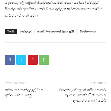
දෙනෙකු අලි සබ්‍රිගේ හිතවතුන්ය. මින් පෙනී යන්නේ මොවුන්
සියල්ල රට අරාජික කොට බලය අල්ලන කුමන්ත්‍රනයක කොටස්
කරුවන් වී ඇති බවය
TAGS
නන්දලාල්
ලංකාව බංකොලොත් වූයෙ ඇයි?
විශේෂාංගගත
Previous article
Next article
හර්ෂ සහ නන්දලාල් වහා
වරදකරුවෙකුගේ ශරීර භාෂාව
අත්අඩංගුවට ගනු !
ලොවට පෙන්වමින් ගෝඨා
ලංකාවට ගොඩ බසියි