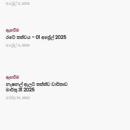
අප්‍රේල් 2, 2025
ඇඟවීම
රටේ තත්වය – 01 අප්‍රේල් 2025
අප්‍රේල් 2, 2025
ඇඟවීම
නැෂනල් ඇලට් තත්ත්ව වාර්තාව
මාර්තු 31 2025
මාර්තු 31, 2025