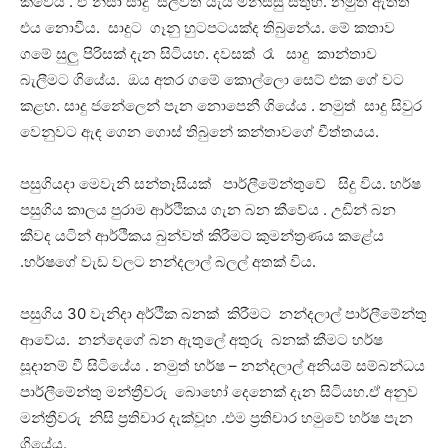
කීවේය . ඒ නිසා සාදු සිල්වත් යැයි මිනිස්සු සිතුහ. නමුත් ඇත්ත
එය නොවීය. සාදුට ගෑනු හුටපටයක්ද තිබුනේය. මේ කතාව
ගමේ සුලු පිරිසක් දැන සිටියහ. දවසක් රෑ සාදු කාන්තාව
බැලීමට ගියේය. ඔය අතර ගමේ කොල්ලො සෙට් එක ගේ වට
කළහ. සාදු ජනේලෙන් පැන නොපෙනී ගියේය . නමුත් සාදු සිවුර
වෙනුවට ඇඳ ගෙන ගොස් තිබුනේ කන්තාවගේ චීත්තයය.
පසුගියදා මෙවැනි සන්තෑසියක් පාර්ලීමේන්තුවේ සිදු විය. හර්ෂ
පසුගිය කාලය පුරාම ආර්ථිකය ගැන බන කීවේය . උඩින් බන
කීවද යටින් ආර්ථිකය බුන්වත් කිරීමට කුමන්ත්‍රණය කළේය
.හර්ෂගේ වැඩ වලට නන්දලාල් බලල් අතක් විය.
පසුගිය 30 වැනිදා අර්ථික බනක් කිරීමට නන්දලාල් පාර්ලීමේන්තු
ආවේය. නන්දෙගේ බන ඇතුලේ අතුරු බනක් කීමට හර්ෂ
සූදානම් වී සිටියේය . නමුත් හර්ෂ – නන්දලාල් අනියම් සම්බන්ධය
පාර්ලීමේන්තු මන්ත්‍රීවරු බොහෝ දෙනෙක් දැන සිටියහ.ඒ අනුව
මන්ත්‍රීවරු නිසි ප්‍රතිචාර දැක්වූහ .එම ප්‍රතිචාර හමුවේ හර්ෂ පැන
ගියේය.