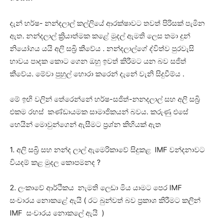
දැන් හර්ෂ- නන්දලාල් කල්ලියේ ආරක්ෂාවට තවත් පිරිසක් පැමින
ඇත. නන්දලාල් ක්‍රියාත්මක කළේ මුදල් ඇමති ලෙස තමා දුන්
නියෝගය යයි අලි සබ්‍රි කීවේය . නන්දලාල්ගේ ද්විත්ව පුරවැසි
භාවය පාදක කොට ගෙන ඔහු ඉවත් කිරීමට යන බව සජිත්
කීවේය. මේවා පුහුල් හොරා කරෙන් දැනේ වැනි සිදුවීම්ය .
මේ ඉඟි වලින් තේරෙන්නේ හර්ෂ-සජිත්-නනදලාල් සහ අලි සබ්‍රි
එකම රහස් කණ්ඩායමක සාමාජිකයන් බවය. කරුණු එසේ
හෙයින් මොවුන්ගෙන් ඇසීමට ප්‍රශ්න කිහියක් ඇත
1. අලි සබ්‍රි සහ නන්ද ලාල් ඇමෙරිකාවේ සිදුකළ IMF වන්දනාවට
වියදම් කළ මුදල කොපමනද ?
2. ලංකාවේ ආර්ථිකය නැමති ලෙඩා මිය යාමට පෙර IMF
සංචාරය නොකළේ ඇයි ( රට බුන්වත් බව ප්‍රකාශ කිරීමට කලින්
IMF සංචාරය නොකලේ ඇයි )