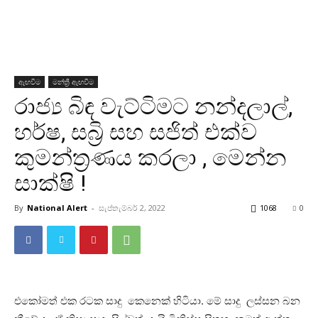
ඇඟවීම
මන්ත්‍රී ඇඟවීම
රාජ්‍ය බිඳ වැට්ටිමට නන්දලාල්,
හර්ෂ, සබ්‍රි සහ සජිත් එක්ව
කුමන්ත්‍රණය කරලා , මෙන්න
සාක්ෂි !
By
National Alert
-
සැප්තැම්බර් 2, 2022
1068
0
එකෝමත් එක රටක සාදු කෙනෙක් හිටියා. මේ සාදු ලස්සන බන