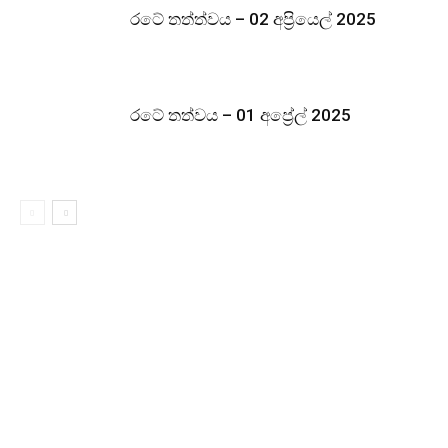
රටේ තත්ත්වය – 02 අප්‍රියෙල් 2025
රටේ තත්වය – 01 අප්‍රේල් 2025