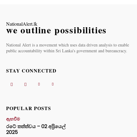
NationalAlert.lk
we outline possibilities
National Alert is a movement which uses data driven analysis to enable
public accountability within Sri Lanka's government and bureaucracy.
STAY CONNECTED
POPULAR POSTS
ඇඟවීම
රටේ තත්ත්වය – 02 අප්‍රියෙල්
2025