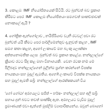
3. කොළඹ IMF නියෝජිතයෙක් සිටියි. රට බුන්වත් බව ප්‍රකාශ
කිරීමට පෙර IMF කොළඹ නියෝජිතයා සමගවත් සාකච්ඡාවක්
නොකලේ ඇයි ?
4. ගෝත්‍රික ඇන්ගෝලාව , නයිජීරියාව වැනි රටවල් පවා රට
බුන්වත් යයි කීමට පෙර පාර්ලීමේන්තුව දැනුවත් කළහ , IMF
සමග කතා කළහ, අහෝ ලංකාවේ මහ බැංකු ලොක්කා
අත්තනොමතික ලෙස බුන්වත් බව ප්‍රකාශ කළේය. නන්දලාල්ගේ
ක්‍රියාව රටට සිදු කළ මහා විනාශයකි. වෙන රටක නම් මේ
පිලිබදව නන්දලාල්ගෙන් මුලින්ම ප්‍රශ්න කරන්නේ විපක්ෂ
නායකයා සහ මුදල් ඇමතිය. අහෝ! ලංකාවේ විපක්ෂ නායකයා
සහ මුදල් ඇමති සබ්‍රි නන්දලාල්ගේ ආරක්ෂකයන් විය
‘ගෝ ගෝඨා’ අරගයලට සජිත් – හර්ෂ- නන්දලාල් සහ අලි සබ්‍රි
සහාය දුන් බවට තවත් සාක්ෂිද ඇත. අරගලයට වැඩිම මුදල්
ප්‍රමාණයක් එවා ඇත්තේ මුස්ලිම් ව්‍යාපාරිකයන්ය. ඔවුන් බොහෝ