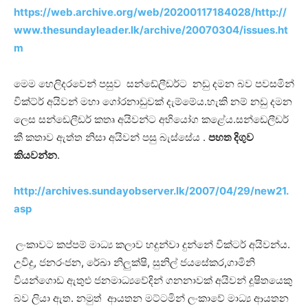
https://web.archive.org/web/20200117184028/http://
www.thesundayleader.lk/archive/20070304/issues.ht
m
මෙම හෙලිදරවෙන් පසුව සන්ඩේලීඩර්ට නඩු දමන බව පවසමින්
වික්ට්ර් අයිවන් මහා ගෝරනාඩුවක් දැම්මේය.හැකි නම් නඩු දමන
ලෙස සන්ඩෙලීඩර් කතෘ අයිවන්ට අභියෝග කළේය.සන්ඩෙලීඩර්
කී කතාව ඇත්ත නිසා අයිවන් පසු බැස්සේය .
පහත දිගුව
කියවන්න
.
http://archives.sundayobserver.lk/2007/04/29/new21.
asp
ලංකාවට කප්පම් මාධ්‍ය කලාව හදුන්වා දුන්නේ වික්ටර් අයිවන්ය.
උවිදු, ජනරංජන, රේඛා නිලුක්ෂි, සුනිල් ජයසේකර,ගාමිනි
වියන්ගොඩ ඇතුළු ජනමාධ්‍යවේදින් ගනනාවක් අයිවන් දූෂිතයෙකු
බව ලියා ඇත. නමුත් ආයතන මට්ටමින් ලංකාවේ මාධ්‍ය ආයතන