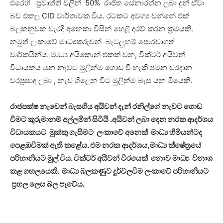
එරෙහි ප්‍රවෘත්ති වලින් 50% රාජිත සේනාරත්න ලබා දුන් ඒවා
බව එකල CID වාර්තාවක විය. රටකට අවශ්‍ය වන්නේ එක්
බලකනුවක වැරදි අනෙකා විසින් හෙළි දරව් කරන ක්‍රමයකි.
නමුත් ලංකාවේ මාධ්‍යකරුවන් බැටලුහම් පොරවාගත්
වෘර්කයින්ය. මාධ්‍ය අයිකොන් එකක් වන, වික්ටර් අයිවන්
විධායකය යන නැවට මුලින්ම ගොඩ වී හැකි පමන වරදාන
වරප්‍රසාද ලබා , නැව ගිලෙන විට මුලින්ම බැස යන මීයෙකි.
රාජපක්ෂ නැවෙන් බැසගිය අයිවන් දැන් රනිල්ගේ නැවට ගොඩ
වීමට කුරුමානම් අල්ලමින් සිටියි .අයිවන් ලබා දෙන නරක ආදර්ශය
විධායකයට මුක්කු ගැසීමට ලංකාවේ අනෙක් මාධ්‍ය හිමියන්ටද
පෙළඹවීමක් ඇති කළේය. එම නරක ආදර්ශය,මාධ්‍ය ක්ෂේත්‍රයේ
පරිහානියට මුල් විය. වික්ටර් අයිවන් වීරයෙක් නොව මාධ්‍ය විනාශ
කළ ගහලයෙකි. මාධ්‍ය බලකණුව දුර්වලවීම ලංකාවේ පරිහානියට
ප්‍රභල ලෙස බල පෑවේය.