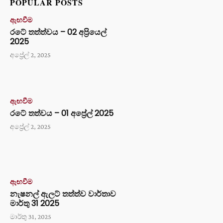
POPULAR POSTS
ඇඟවීම
රටේ තත්ත්වය – 02 අප්‍රියෙල්
2025
අප්‍රේල් 2, 2025
ඇඟවීම
රටේ තත්වය – 01 අප්‍රේල් 2025
අප්‍රේල් 2, 2025
ඇඟවීම
නැෂනල් ඇලට් තත්ත්ව වාර්තාව
මාර්තු 31 2025
මාර්තු 31, 2025