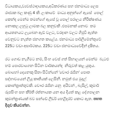
විධායකය,ව්‍යවස්ථාදායකය,අධිකරණය සහ ජනමාධ්‍ය ලෙස
රාජ්‍යක බල කණු 4 කි. ලංකාවේ මාධ්‍ය අනුන්ගේ ඇසේ පොල්
කෙන්ද මෙන්ම තමන්ගේ ඇසේ වූ පොල් පරාලය නිරීක්ෂණය
නොකල ලහු‍ටු ලාමක බල කනුවකි .එපමනක් නොව තම
ආයතනයට ලැබෙන ඇඩ් වලට, වරදාන වලට ගිජුවී ඇත්ත
වෙනුවට නැත්ත ජනගත කළේය. ජනමාධ්‍ය පාර්ලීමේන්තුවේ
225ට වඩා අසාර්ථකය. 225ට වඩා ජනමාධ්‍යවේදීන් දූෂිතය.
රට ගොඩ නැගීමට නම්, සිංහ වෙස් ගත් සිඟාලයන් මෙන්ම බැටළු
හම් පොරවාගෙන සිටින වෘර්කයන්ද නිරුවත් කළ යුතුය.
බොහෝ දෙනෙකු සිතා සිටින්නේ ‘චෞර ‍රැජින’ පොත
සද්භාවයෙන් ලියූ කෘතියක් ලෙසිනි. නමුත් එය මුදල්
කොන්ත්‍රාත්තුවකි. චෞර ‍රැජින යනු අයිවන් , බැසිල්, කූමාර්
රූපසිංහ සහ කීර්ති රත්නායක යන අය දියත් කළ දේශපාලන
කුමන්ත්‍රණයක් බව සන්ඩේ ලීඩර් හෙළිදරව් කොට ඇත.
පහත
දිගුව කියවන්න.