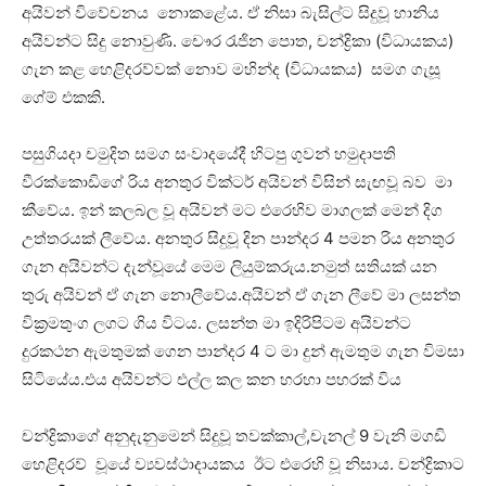
අයිවන් විවේචනය නොකළේය. ඒ නිසා බැසිල්ට සිදුවූ හානිය
අයිවන්ට සිදු නොවුණි. චෞර ‍රැජින පොත, චන්ද්‍රිකා (විධායකය)
ගැන කළ හෙළිදරව්වක් නොව මහින්ද (විධායකය) සමග ගැසූ
ගේම් එකකි.
පසුගියදා චමුදිත සමග සංවාදයේදී හිටපු ගුවන් හමුදාපති
වීරක්කොඩිගේ රිය අනතුර වික්ටර් අයිවන් විසින් සැඟවූ බව මා
කීවේය. ඉන් කලබල වූ අයිවන් මට එරෙහිව මාගලක් මෙන් දිග
උත්තරයක් ලීවේය. අනතුර සිදුවූ දින පාන්දර 4 පමන රිය අනතුර
ගැන අයිවන්ට දැන්වූයේ මෙම ලියුම්කරුය.නමුත් සතියක් යන
තුරු අයිවන් ඒ ගැන නොලීවේය.අයිවන් ඒ ගැන ලීවේ මා ලසන්ත
වික්‍රමතුංග ලගට ගිය විටය. ලසන්ත මා ඉදිරිපිටම අයිවන්ට
දුරකථන ඇමතුමක් ගෙන පාන්දර 4 ට මා දුන් ඇමතුම ගැන විමසා
සිටියේය.එය අයිවන්ට එල්ල කල කන හරහා පහරක් විය
චන්ද්‍රිකාගේ අනුදැනුමෙන් සිදුවූ තවක්කාල්,චැනල් 9 වැනි මගඩි
හෙළිදරව් වූයේ ව්‍යවස්ථාදායකය ඊට එරෙහි වූ නිසාය. චන්ද්‍රිකාට