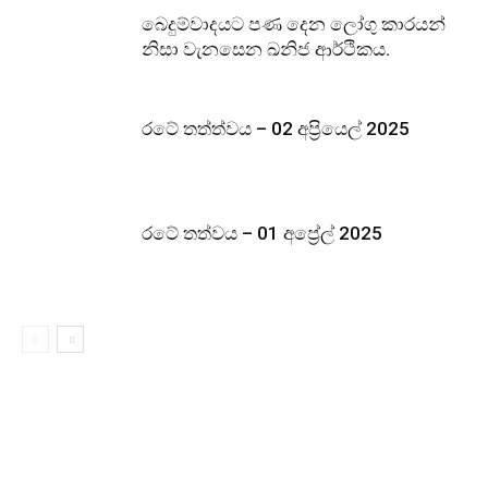
බෙදුම්වාදයට පණ දෙන ලෝගු කාරයන්
නිසා වැනසෙන ඛනිජ ආර්ථිකය.
රටේ තත්ත්වය – 02 අප්‍රියෙල් 2025
රටේ තත්වය – 01 අප්‍රේල් 2025