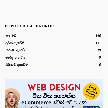
POPULAR CATEGORIES
ඇඟවීම
165
පුවත් ඇඟවීම
111
කරුණු ඇඟවීම
39
මන්ත්‍රී ඇඟවීම
9
හිමිකම් ඇඟවීම
5