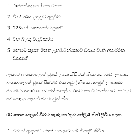
රාජපක්ෂලාගේ සොරකම්
චීණ ණය උගුලට අසුවීම
225හේ නොසන්ඩාලකම්
මහ බැංකු බැඳුම්කරය
නෙළුම් කුළුන,මත්තල,හම්බන්තොට වරාය වැනි අසාර්ථක
ව්‍යාපෘති
ලංකාව බංකොලොත් වූයේ ඉහත කිසිවක් නිසා නොවේ. ලංකාව
බංකොලොත් වූයේ සිස්ටම් එක අවුල් නිසාය. නමුත් ලංකාවේ
ජනමධ්‍ය ගොරකා දඩ මස් කළේය. රටේ අසාර්ථකත්වයට හේතුව
දේශපාලනඥයන් බව ඔවුන් කීහ.
රට බංකොලොත් වීමට සැබෑ හේතුව පේලි 4 කින් ලිවිය හැක.
රජයේ ආදායම මෙන් තෙගුණයක් වියදම් කිරීම