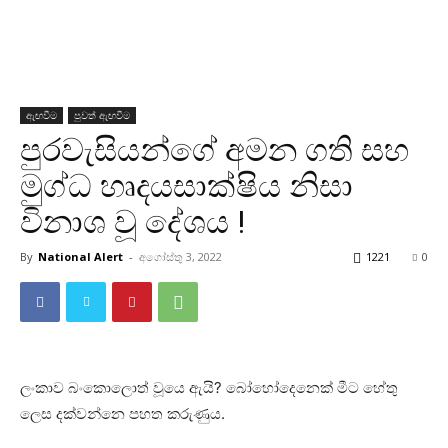
ඇඟවීම
පුවත් ඇඟවීම
පුරවැසියන්ගේ අමන ගති සහ
මුග්ධ හෘදයසාක්ෂිය නිසා
විනාශ වූ දේශය !
By
National Alert
-
අගෝස්තු 3, 2022
1221
0
ලංකාව බංකොලොත් වූයෙ ඇයි? බෝහෝදෙනෙක් මීට හේතු
ලෙස දක්වන්නෙ පහත කරුණුය.