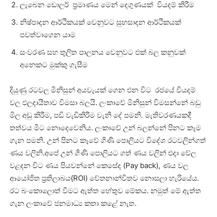
ලැබෙන ඩොලර් ප්‍රමාණය මෙන් දෙගුණයක් වියදම් කිරීම
නිෂ්පාදන ආර්ථිකයක් වෙනුවට සුභසාදන ආර්ථිකයක්
පවත්වාගෙන යාම
සංවරණ සහ තුලිත පාලනය වෙනුවට එක් බල කනුවක්
අනෙකට මුක්කු ගැසීම
දියුණු රටවල මිනිසුන් අයවැයක් ගෙන එන විට රජයේ වියදම්
වල ඵලදායීතාව විමසා බලයි. ලංකාවේ මිනිසුන් විමසන්නේ බඩු
මිල අඩු කිරීම, පඩි වැඩිකිරීම වැනි දේ පමනි. මැතිවරණයකදී
තත්වය මීට නොදෙවෙනිය. ලංකාවේ උන් බලන්නේ පිනට කෑම
ගැන පමනි. උන් පිනට කෑවේ ගිණි පොලියට විදේශ රටවලින්ගත්
ණය වලිනි.අපේ උන් ගිණි පොලියට ගත් ණය වලින් එදා වේල
වළදන විට ණය පියවන්නේ කෙසේද (Pay back), ණය වල
ආයෝජිත ප්‍රතිලාබය{ROI) චේතනාන්විතව නොසලා හැරියේය.
රට බංකොලොත් වීමට ඇත්ත හේතුව මේකය. නමුත් මේ ඇත්ත
ගැන ලංකාවේ ජනමාධ්‍ය කතා කළේ නැත.