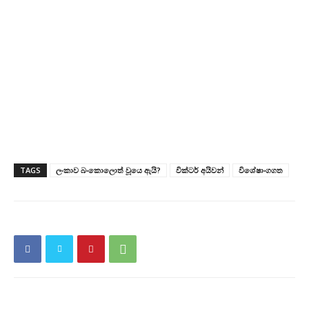
TAGS
ලංකාව බංකොලොත් වූයෙ ඇයි?
වික්ටර් අයිවන්
විශේෂාංගගත