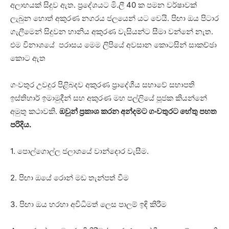
අලාභයක් සිදුව ඇත. ප්‍රදේශයට මි.ලී 40 ක පමන වර්ෂාවක්
ලැබුන හොත් අකුරණ නගරය ජලයෙන් යට වෙයි. පිඟා ඔය පිටාර
ගැලීමෙන් සිදුවන හානිය අකුරණ වැසියන්ට සීමා වන්නේ නැත.
එම විනාශයේ පරාසය මෙම ලිපියේ අවසාන කොටසින් සාකච්ඡා
කොට ඇත
ගංවතුර උවදුර පිළිබදව අකුරණ ප්‍රාදේශීය සභාවේ සභාපති
ඉස්තිහාර් ඉමාමුදීන් සහ අකුරණ මහ පල්ලියේ පූජක කියන්නේ
අමුතු කථාවකි.
ඔවුන් ප්‍රකාශ කරන අන්දමට ගංවතුරට හේතු පහත
පරිදිය.
1. පොල්ගොල්ල ජලාශයේ වාන්දොර වැසීම.
2. පිඟා ඔයේ රොන් මඩ තැන්පත් වීම
3. පිඟා ඔය හරහා අවිධිමත් ලෙස පාලම් ඉඳි කිරීම