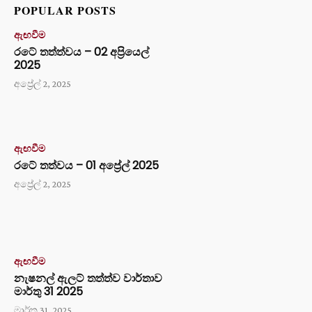
POPULAR POSTS
ඇඟවීම
රටේ තත්ත්වය – 02 අප්‍රියෙල්
2025
අප්‍රේල් 2, 2025
ඇඟවීම
රටේ තත්වය – 01 අප්‍රේල් 2025
අප්‍රේල් 2, 2025
ඇඟවීම
නැෂනල් ඇලට් තත්ත්ව වාර්තාව
මාර්තු 31 2025
මාර්තු 31, 2025