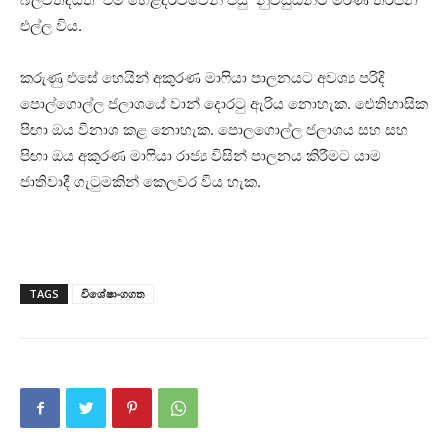
එල්ල විය.
කරුණු එසේ හෙයින් අකුරණ මා‍ෆියා පාලනයට අවශ්‍ය පරිදි
පොල්ගොල්ල ජලාශයේ වාන් දොර‍ටු ඇරිය නොහැක. ඓතිහාසික
පිඟා ඔය විනාශ කළ නොහැක. පොලගොල්ල ජලාශය සහ සහ
පිඟා ඔය අකුරණ මා‍ෆියා රාජ්‍ය විසින් පාලනය කිරීමට යාම
ජාතිවාදී ගැ‍ටුමකින් කෙලවර විය හැක.
TAGS
විශේෂාංගගත