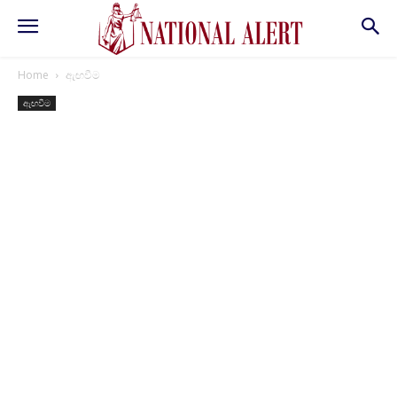
Home
ඇඟවීම
ඇඟවීම