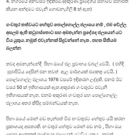
4. නගරයේ අනවසර ඉඳිකිරීම.(අකුරණ ප්‍රාදේශීය සභාවේ සභාපති
කියන අන්දමට එවැනි ගොඩනැගිලි 8 ක් ඇත)
ගංවතුර තත්වයට හේතුව පොල්ගොල්ල ජලාශය නම් , එම වේල්ල
අසලම ඇති ක‍ටුගස්තොට සහ අඹතැන්න ප්‍රදේශද ජලයෙන් යට
විය යුතුය. නමුත් එවැන්නක් සිදුවන්නේ නැත . පහත සිතියම
බලන්න
තවද අඹනැන්නේදී පිඟා ඔයේ ජල ප්‍රවාහය ඩබල් වෙයි. ( එහිදී
පූජාපිටිය දෙසින් එන තවත් ඇල මාර්ගයක් එකෙතු වෙයි. )
පොල්ගොල්ල ජලාශය 1976 වසරේ ඉඳිකරන ලද්දකි. එනම් ඊට
වසර 50 ක් ඉතිහාසයක් ඇත.අකුරණ ගංවතුරට එවැනි
ඉතිහාසයක් නැත. එනම් අකුරණ ගංවතුර සහ පොල්ගොල්ල
ජලාශය අතර කිසිදු සම්බන්ධයක් නැත.
පිඟා ඔයේ රොන් මඩ තැන්පත් වීම ඟංවතුරට හේතුව යයි කරන
ප්‍රකාශයද අසත්‍යකි. ඟංවතුර හේතුව රොන් මඩ නම් , පිඟා ඔය
දෙපස අනෙකුත් ප්‍රදේශයද ජලයෙන් යටවිය යුතුය. නමුත්