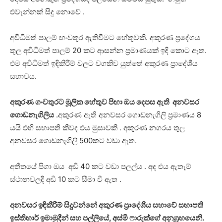
එවැන්නක් සිදු නොවේ .
අවිධිමත් පාලම් ඟංවතුර ඇතිවීමට හේතුවකි. අකුරණ ප්‍රදේශය
තුල අවිධිමත් පාලම් 20 කට ආසන්න ප්‍රමාණයක් ඉඳි කොට ඇත.
එම අවිධිමත් ඉඳිකිරීම් වලට වගකිව යුත්තේ අකුරණ ප්‍රාදේශීය
සභාවය.
අකුරණ ගංවතුරට මූලික හේතුව පිඟා ඔය දෙපස ඇති අනවසර
ගොඩනැගිලිය
.අකුරණ ඇති අනවසර ගොඩනැගිලි ප්‍රමාණය 8
යයි එහි සභාපති කීවද එය මුසාවකි . අකුරණ නගරය තුල
අනවසර ගොඩනැගිලි 500කට වඩා ඇත.
අතීතයේ පිගා ඔය අඩි 40 කට වඩා පලල්ය . අද එය ඇතැම්
ස්ථානවලදී අඩි 10 කට සීමා වී ඇත .
අනවසර ඉඳිකීරීම් සිදුවන්නේ අකුරණ ප්‍රාදේශීය සභාවේ සභාපති
ඉස්තිහාර් ඉමාමුදීන් සහ පල්ලියේ, අස්මි ෆාරුක්ගේ අනුග්‍රහයෙනි.