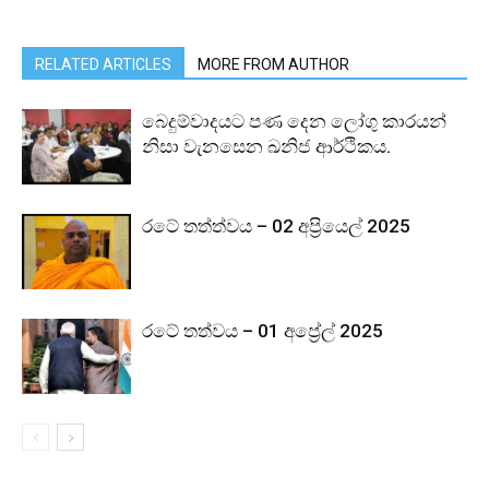
RELATED ARTICLES
MORE FROM AUTHOR
බෙදුම්වාදයට පණ දෙන ලෝගු කාරයන්
නිසා වැනසෙන ඛනිජ ආර්ථිකය.
රටේ තත්ත්වය – 02 අප්‍රියෙල් 2025
රටේ තත්වය – 01 අප්‍රේල් 2025