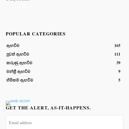
POPULAR CATEGORIES
ඇඟවීම
165
පුවත් ඇඟවීම
111
කරුණු ඇඟවීම
39
මන්ත්‍රී ඇඟවීම
9
හිමිකම් ඇඟවීම
5
GET THE ALERT, AS-IT-HAPPENS.