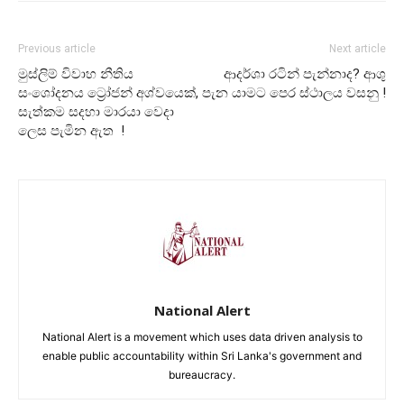
Previous article
Next article
මුස්ලිම් විවාහ නීතිය
ආදර්ශා රටින් පැන්නාද? ආශු
සංශෝදනය ට්‍රෝජන් අශ්වයෙක්,
පැන යාමට පෙර ස්ථාලය වසනු !
සැත්කම සදහා මාරයා වෙදා
ලෙස පැමින ඇත !
National Alert
National Alert is a movement which uses data driven analysis to
enable public accountability within Sri Lanka's government and
bureaucracy.