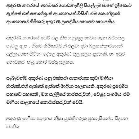
අකුරණ නගරයේ අනවසර ගොඩනැගිලි සියල්ලම් පාහේ ඉඳිකොට
ඇත්තේ එක් කොන්ත්‍රාත් ආයතනයක් විසිනි. එම කොන්ත්‍රාත්
ආයතනයේ හිමිකරු අකුරණ ප්‍රාදේශීය සභාවේ සභාපතිය
.
අකුරණ නගරයේ ඉඩම් වල නීත්‍යානුකූල භාවය ගැන බරපතල
ගැටලු ඇත . නියම හිමිකරුවන් එලවා දමා බලහත්කාරයෙන්
අල්ලාගෙන සිටින දේපල අකුරණ තුල සුලභ දසුනකි. ඟං ඉවුර
ගොඩකර හැදූ හොර ඔප්පු සුලභය.
සැබැවින්ම අකුරණ යනු එක්තරා ආකාරයක කුඩා මා‍ෆියා
රාජ්‍යකි.එහි ඇත්තේ ඇත්තේ මා‍ෆියා පාලනයකි .අකුරණ ප්‍රදේශීය
සභාවේ සභාපති , මහ පල්ලියේ භාරකරුවන් , වෙළද සංගමය එම
මා‍ෆියා පාලනයේ කොටස්කරුවන් වෙයි.
අකුරණ මා‍ෆියා පාලනය නිසා යුක්තිගරුක පුරවැසියන්ට සිදුවන
හානිය