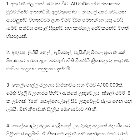
1. අකුරණ ජලයෙන් යටවන විට A9 මාර්ගයේ ගමනාගමය
මුළුමනින්ම ඇනහිටියි. අලවතුගොඩ – මාතලේ අතර වෙසෙන
අයවලුන්ට මහනුවරට ලගා වීමට දීර්ඝ ගමනක් යා යුතු වෙයි
.මෙම තත්වය පාසැල් සිසුන්ට සහ කාර්යාල සේවකයන්ට මහත්
හිසරදයකි.
2. අපද්‍රව්‍ය, ලිහිසි තෙල් , දැවිතෙල්, වැසිකිළි විශාල ප්‍රමාණයක්
පිඟාඔයට හරවා ඇත.මෙවැනි නීති විරෝධී ක්‍රියාවලටද අකුරණ
මා‍ෆියා පාලනය අනුග්‍රහය දක්වයි
3. පොල්ගොල්ල ජලාශය ධාරිතාවය ඝන මීටර් 4,100,000කි.
මෙහි විදුලි බලාගාරය පිහිටා ඇත්තේ උකුවෙලය. කිලෝ මීටර් 6
ක උමගක් දිගේ පොල්ගොල්ලේ සිට උකුවෙලට ජලය ගෙන යනු
ලබයි. මින් නිපදවන් විදුලිය මෙගාවොට් 40 කි.
4. පොල්ගොල්ල ජලාශය ඉදිකළේ උතුරුමැද පලාතේ ජල හිගයට
පිළියමක් ලෙසිනි. ඒ නිසා මේ අමුණ නම් කෙරුනෙ රජරට රන්