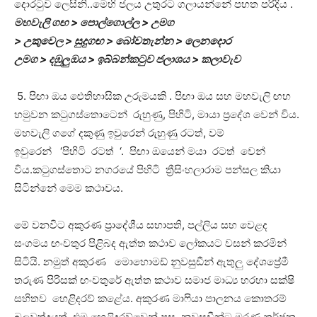
දොරටුව ලෙසිනි..මෙහි ජලය උතුරට ගලායන්නේ පහත පරිදිය .
මහවැලි ගඟ
>
පොල්ගොල්ල
>
උමග
>
උකුවෙල
>
සුදුගඟ
>
බෝවතැන්න
>
ලෙනදොර
උමග
>
දඹුලුඔය
>
ඉබ්බන්කටුව ජලාශය
>
කලාවැව
5. පිඟා ඔය ඓතිහාසික උරුමයකි . පිඟා ඔය සහ මහවැලි ඟහ
හමුවන ක‍ටුගස්තොටෙන් රුහුණු, පිහිටි, මායා ප්‍රදේශ වෙන් විය.
මහවැලි ගගේ දකුණු ඉවුරෙන් රුහුණු රටත්, වම්
ඉවුරෙන් ‘පිහිටි රටත් ‘. පිඟා ඔයෙන් මයා රටත් වෙන්
විය.ක‍ටුගස්තොට නගරයේ පිහිටි ත්‍රීසිංහලාරාම පන්සල කියා
සිටින්නේ මෙම කථාවය.
මේ වනවිට අකුරණ ප්‍රාදේශීය සභාපති, පල්ලිය සහ වෙළද
සංගමය ඟංවතුර පිළිබද ඇත්ත කථාව ලෝකයට වසන් කරමින්
සිටියි. නමුත් අකුරණ මොහොමඩ් නුවසුඩීන් ඇතුලු දේශප්‍රේමී
තරුණ පිරිසක් ඟංවතුරේ ඇත්ත කථාව සමාජ මාධ්‍ය හරහා සක්ෂි
සහිතව හෙළිදරව් කළේය. අකුරණ මා‍ෆියා පාලනය කොතරම්
බලවත්දයත් එම හෙළිදරව්වෙන් පසු නුවසුඩීන්ට මරණ තර්ජන