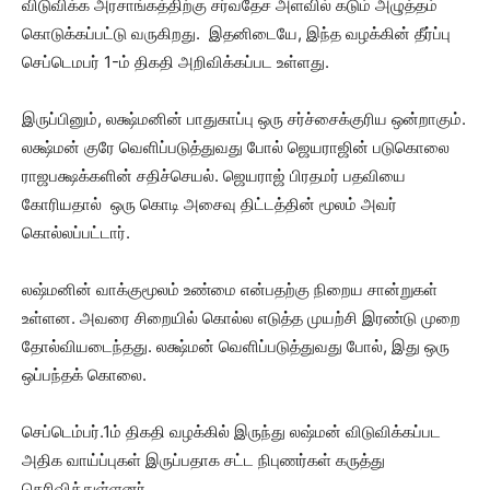
விடுவிக்க அரசாங்கத்திற்கு சர்வதேச அளவில் கடும் அழுத்தம்
கொடுக்கப்பட்டு வருகிறது. இதனிடையே, இந்த வழக்கின் தீர்ப்பு
செப்டெமபர் 1-ம் திகதி அறிவிக்கப்பட உள்ளது.
இருப்பினும், லக்ஷ்மனின் பாதுகாப்பு ஒரு சர்ச்சைக்குரிய ஒன்றாகும்.
லக்ஷ்மன் குரே வெளிப்படுத்துவது போல் ஜெயராஜின் படுகொலை
ராஜபக்ஷக்களின் சதிச்செயல். ஜெயராஜ் பிரதமர் பதவியை
கோரியதால் ஒரு கொடி அசைவு திட்டத்தின் மூலம் அவர்
கொல்லப்பட்டார்.
லஷ்மனின் வாக்குமூலம் உண்மை என்பதற்கு நிறைய சான்றுகள்
உள்ளன. அவரை சிறையில் கொல்ல எடுத்த முயற்சி இரண்டு முறை
தோல்வியடைந்தது. லக்ஷ்மன் வெளிப்படுத்துவது போல், இது ஒரு
ஒப்பந்தக் கொலை.
செப்டெம்பர்.1ம் திகதி வழக்கில் இருந்து லஷ்மன் விடுவிக்கப்பட
அதிக வாய்ப்புகள் இருப்பதாக சட்ட நிபுணர்கள் கருத்து
தெரிவித்துள்ளனர்.