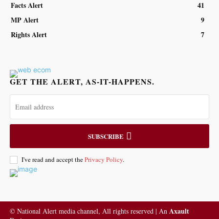
Facts Alert
41
MP Alert
9
Rights Alert
7
GET THE ALERT, AS-IT-HAPPENS.
SUBSCRIBE
I've read and accept the
Privacy Policy
.
Axault
© National Alert media channel, All rights reserved | An