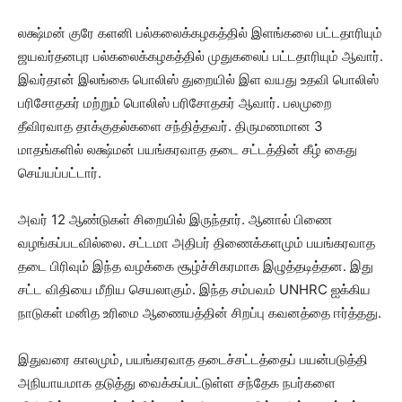
லக்ஷ்மன் குரே களனி பல்கலைக்கழகத்தில் இளங்கலை பட்டதாரியும்
ஜயவர்தனபுர பல்கலைக்கழகத்தில் முதுகலைப் பட்டதாரியும் ஆவார்.
இவர்தான் இலங்கை பொலிஸ் துறையில் இள வயது உதவி பொலிஸ்
பரிசோதகர் மற்றும் பொலிஸ் பரிசோதகர் ஆவார். பலமுறை
தீவிரவாத தாக்குதல்களை சந்தித்தவர். திருமணமான 3
மாதங்களில் லக்ஷ்மன் பயங்கரவாத தடை சட்டத்தின் கீழ் கைது
செய்யப்பட்டார்.
அவர் 12 ஆண்டுகள் சிறையில் இருந்தார். ஆனால் பிணை
வழங்கப்படவில்லை. சட்டமா அதிபர் திணைக்களமும் பயங்கரவாத
தடை பிரிவும் இந்த வழக்கை சூழ்ச்சிகரமாக இழுத்தடித்தன. இது
சட்ட விதியை மீறிய செயலாகும். இந்த சம்பவம் UNHRC ஐக்கிய
நாடுகள் மனித உரிமை ஆணையத்தின் சிறப்பு கவனத்தை ஈர்த்தது.
இதுவரை காலமும், பயங்கரவாத தடைச்சட்டத்தைப் பயன்படுத்தி
அநியாயமாக தடுத்து வைக்கப்பட்டுள்ள சந்தேக நபர்களை